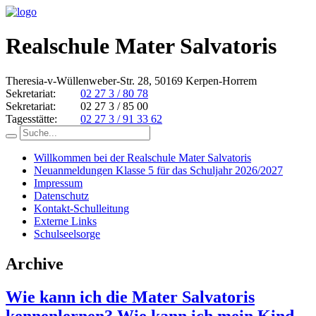
Realschule Mater Salvatoris
Theresia-v-Wüllenweber-Str. 28, 50169 Kerpen-Horrem
Sekretariat:
02 27 3 / 80 78
Sekretariat:
02 27 3 / 85 00
Tagesstätte:
02 27 3 / 91 33 62
Willkommen bei der Realschule Mater Salvatoris
Neuanmeldungen Klasse 5 für das Schuljahr 2026/2027
Impressum
Datenschutz
Kontakt-Schulleitung
Externe Links
Schulseelsorge
Archive
Wie kann ich die Mater Salvatoris
kennenlernen? Wie kann ich mein Kind