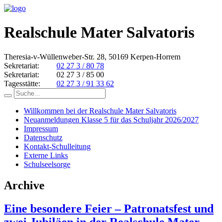
Realschule Mater Salvatoris
Theresia-v-Wüllenweber-Str. 28, 50169 Kerpen-Horrem
Sekretariat:
02 27 3 / 80 78
Sekretariat:
02 27 3 / 85 00
Tagesstätte:
02 27 3 / 91 33 62
Willkommen bei der Realschule Mater Salvatoris
Neuanmeldungen Klasse 5 für das Schuljahr 2026/2027
Impressum
Datenschutz
Kontakt-Schulleitung
Externe Links
Schulseelsorge
Archive
Eine besondere Feier – Patronatsfest und
zwei Jubiläen in der Realschule Mater