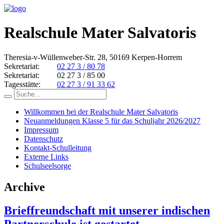
Realschule Mater Salvatoris
Theresia-v-Wüllenweber-Str. 28, 50169 Kerpen-Horrem
Sekretariat:
02 27 3 / 80 78
Sekretariat:
02 27 3 / 85 00
Tagesstätte:
02 27 3 / 91 33 62
Willkommen bei der Realschule Mater Salvatoris
Neuanmeldungen Klasse 5 für das Schuljahr 2026/2027
Impressum
Datenschutz
Kontakt-Schulleitung
Externe Links
Schulseelsorge
Archive
Brieffreundschaft mit unserer indischen
Partnerschule ist gestartet