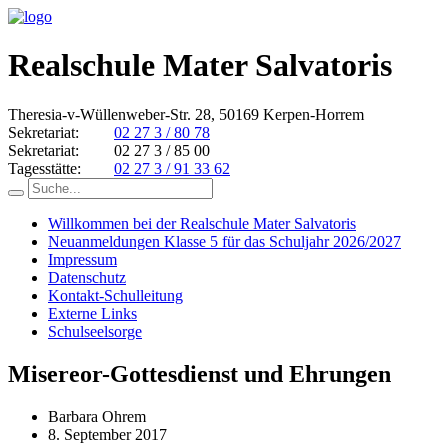
Realschule Mater Salvatoris
Theresia-v-Wüllenweber-Str. 28, 50169 Kerpen-Horrem
Sekretariat:
02 27 3 / 80 78
Sekretariat:
02 27 3 / 85 00
Tagesstätte:
02 27 3 / 91 33 62
Willkommen bei der Realschule Mater Salvatoris
Neuanmeldungen Klasse 5 für das Schuljahr 2026/2027
Impressum
Datenschutz
Kontakt-Schulleitung
Externe Links
Schulseelsorge
Misereor-Gottesdienst und Ehrungen
Barbara Ohrem
8. September 2017