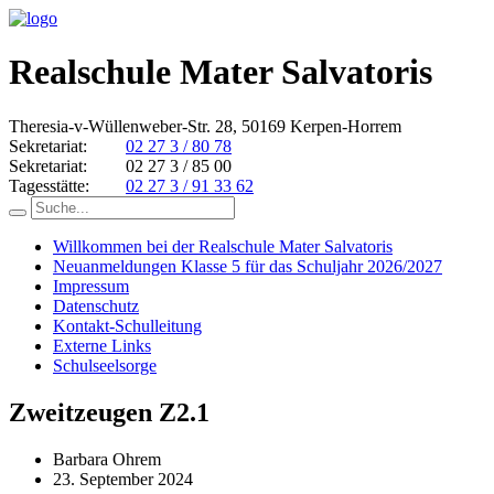
Realschule Mater Salvatoris
Theresia-v-Wüllenweber-Str. 28, 50169 Kerpen-Horrem
Sekretariat:
02 27 3 / 80 78
Sekretariat:
02 27 3 / 85 00
Tagesstätte:
02 27 3 / 91 33 62
Willkommen bei der Realschule Mater Salvatoris
Neuanmeldungen Klasse 5 für das Schuljahr 2026/2027
Impressum
Datenschutz
Kontakt-Schulleitung
Externe Links
Schulseelsorge
Zweitzeugen Z2.1
Barbara Ohrem
23. September 2024