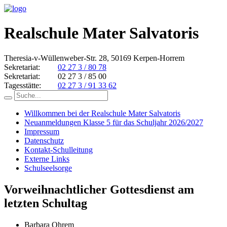
Realschule Mater Salvatoris
Theresia-v-Wüllenweber-Str. 28, 50169 Kerpen-Horrem
Sekretariat:
02 27 3 / 80 78
Sekretariat:
02 27 3 / 85 00
Tagesstätte:
02 27 3 / 91 33 62
Willkommen bei der Realschule Mater Salvatoris
Neuanmeldungen Klasse 5 für das Schuljahr 2026/2027
Impressum
Datenschutz
Kontakt-Schulleitung
Externe Links
Schulseelsorge
Vorweihnachtlicher Gottesdienst am
letzten Schultag
Barbara Ohrem