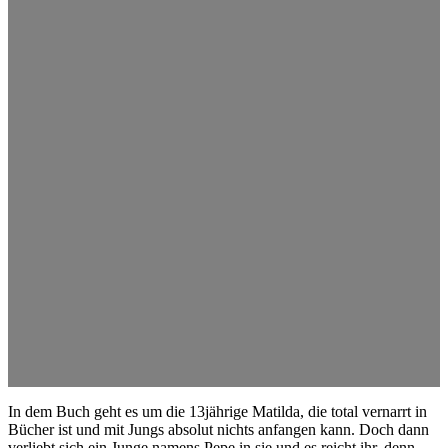
In dem Buch geht es um die 13jährige Matilda, die total vernarrt in
Bücher ist und mit Jungs absolut nichts anfangen kann. Doch dann
verliebt sich ein Junge namens Pepe in sie und es reicht ihr, denn