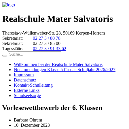
Realschule Mater Salvatoris
Theresia-v-Wüllenweber-Str. 28, 50169 Kerpen-Horrem
Sekretariat:
02 27 3 / 80 78
Sekretariat:
02 27 3 / 85 00
Tagesstätte:
02 27 3 / 91 33 62
Willkommen bei der Realschule Mater Salvatoris
Neuanmeldungen Klasse 5 für das Schuljahr 2026/2027
Impressum
Datenschutz
Kontakt-Schulleitung
Externe Links
Schulseelsorge
Vorlesewettbewerb der 6. Klassen
Barbara Ohrem
10. Dezember 2023