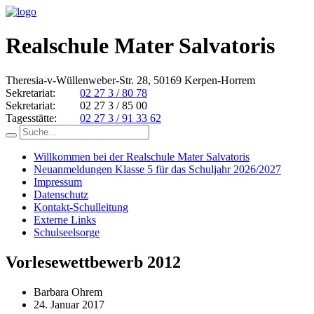
Realschule Mater Salvatoris
Theresia-v-Wüllenweber-Str. 28, 50169 Kerpen-Horrem
Sekretariat:
02 27 3 / 80 78
Sekretariat:
02 27 3 / 85 00
Tagesstätte:
02 27 3 / 91 33 62
Willkommen bei der Realschule Mater Salvatoris
Neuanmeldungen Klasse 5 für das Schuljahr 2026/2027
Impressum
Datenschutz
Kontakt-Schulleitung
Externe Links
Schulseelsorge
Vorlesewettbewerb 2012
Barbara Ohrem
24. Januar 2017