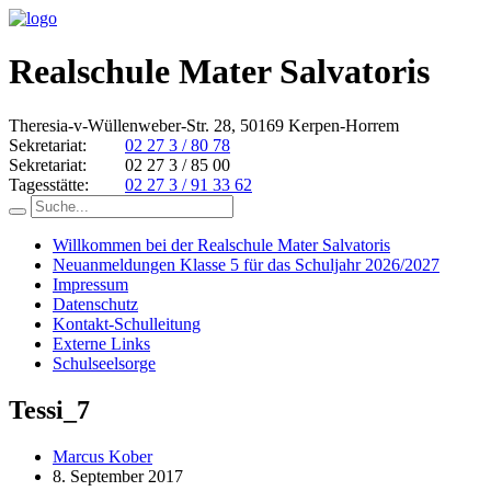
Realschule Mater Salvatoris
Theresia-v-Wüllenweber-Str. 28, 50169 Kerpen-Horrem
Sekretariat:
02 27 3 / 80 78
Sekretariat:
02 27 3 / 85 00
Tagesstätte:
02 27 3 / 91 33 62
Willkommen bei der Realschule Mater Salvatoris
Neuanmeldungen Klasse 5 für das Schuljahr 2026/2027
Impressum
Datenschutz
Kontakt-Schulleitung
Externe Links
Schulseelsorge
Tessi_7
Marcus Kober
8. September 2017