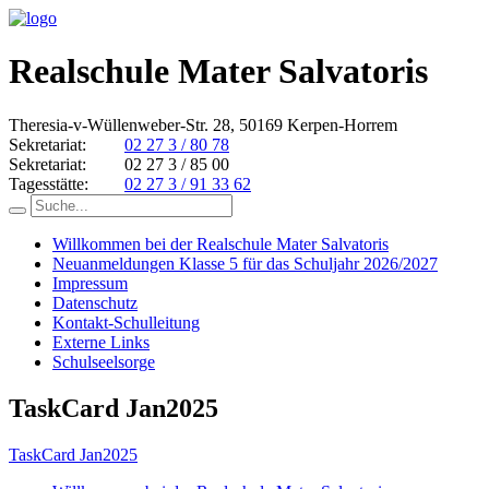
Realschule Mater Salvatoris
Theresia-v-Wüllenweber-Str. 28, 50169 Kerpen-Horrem
Sekretariat:
02 27 3 / 80 78
Sekretariat:
02 27 3 / 85 00
Tagesstätte:
02 27 3 / 91 33 62
Willkommen bei der Realschule Mater Salvatoris
Neuanmeldungen Klasse 5 für das Schuljahr 2026/2027
Impressum
Datenschutz
Kontakt-Schulleitung
Externe Links
Schulseelsorge
TaskCard Jan2025
TaskCard Jan2025