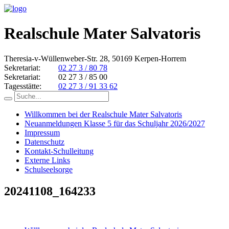
Realschule Mater Salvatoris
Theresia-v-Wüllenweber-Str. 28, 50169 Kerpen-Horrem
Sekretariat:
02 27 3 / 80 78
Sekretariat:
02 27 3 / 85 00
Tagesstätte:
02 27 3 / 91 33 62
Willkommen bei der Realschule Mater Salvatoris
Neuanmeldungen Klasse 5 für das Schuljahr 2026/2027
Impressum
Datenschutz
Kontakt-Schulleitung
Externe Links
Schulseelsorge
20241108_164233