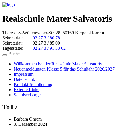
Realschule Mater Salvatoris
Theresia-v-Wüllenweber-Str. 28, 50169 Kerpen-Horrem
Sekretariat:
02 27 3 / 80 78
Sekretariat:
02 27 3 / 85 00
Tagesstätte:
02 27 3 / 91 33 62
Willkommen bei der Realschule Mater Salvatoris
Neuanmeldungen Klasse 5 für das Schuljahr 2026/2027
Impressum
Datenschutz
Kontakt-Schulleitung
Externe Links
Schulseelsorge
ToT7
Barbara Ohrem
3. Dezember 2024