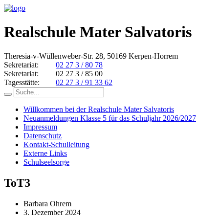
Realschule Mater Salvatoris
Theresia-v-Wüllenweber-Str. 28, 50169 Kerpen-Horrem
Sekretariat:
02 27 3 / 80 78
Sekretariat:
02 27 3 / 85 00
Tagesstätte:
02 27 3 / 91 33 62
Willkommen bei der Realschule Mater Salvatoris
Neuanmeldungen Klasse 5 für das Schuljahr 2026/2027
Impressum
Datenschutz
Kontakt-Schulleitung
Externe Links
Schulseelsorge
ToT3
Barbara Ohrem
3. Dezember 2024