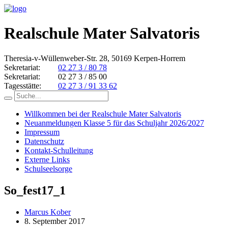
Realschule Mater Salvatoris
Theresia-v-Wüllenweber-Str. 28, 50169 Kerpen-Horrem
Sekretariat:
02 27 3 / 80 78
Sekretariat:
02 27 3 / 85 00
Tagesstätte:
02 27 3 / 91 33 62
Willkommen bei der Realschule Mater Salvatoris
Neuanmeldungen Klasse 5 für das Schuljahr 2026/2027
Impressum
Datenschutz
Kontakt-Schulleitung
Externe Links
Schulseelsorge
So_fest17_1
Marcus Kober
8. September 2017