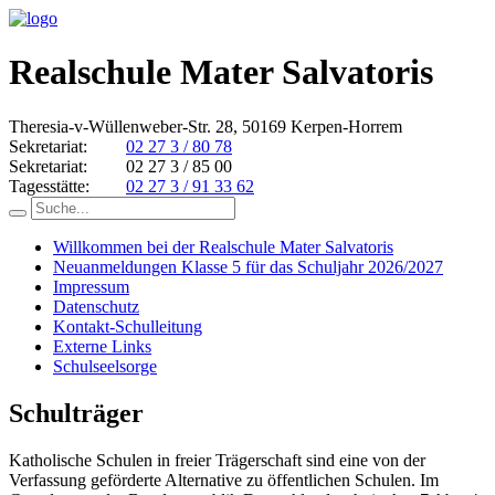
Realschule Mater Salvatoris
Theresia-v-Wüllenweber-Str. 28, 50169 Kerpen-Horrem
Sekretariat:
02 27 3 / 80 78
Sekretariat:
02 27 3 / 85 00
Tagesstätte:
02 27 3 / 91 33 62
Willkommen bei der Realschule Mater Salvatoris
Neuanmeldungen Klasse 5 für das Schuljahr 2026/2027
Impressum
Datenschutz
Kontakt-Schulleitung
Externe Links
Schulseelsorge
Schulträger
Katholische Schulen in freier Trägerschaft sind eine von der
Verfassung geförderte Alternative zu öffentlichen Schulen. Im