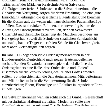
Göttlichen Heiland (Salvatorianerinnen) e.V., Bonn, die
Trägerschaft der Mädchen-Realschule Mater Salvatoris.
Als Träger einer freien Schule stellen die Salvatorianerinnen die
Gebäude zur Verfügung, sorgen für deren Erhaltung und eine gute
Einrichtung, erbringen die gesetzliche Eigenleistung und kommen
für die Kosten auf, die wegen nicht ausreichender Pauschalbeträge
anfallen. Das ist der äußere Rahmen, der notwendig ist, um den
Auftrag des Ordensgründers zu erfüllen, der den Schwestern
Unterricht und christliche Erziehung der Mädchen besonders ans
Herz gelegt hat. Soweit die Schule der staatlichen Schulaufsicht
untersteht, hat der Träger einer freien Schule für Gleichwertigkeit,
nicht aber Gleichartigkeit zu sorgen.
Im Jahr 1998 begannen viele Ordensgemeinschaften in der
Bundesrepublik Deutschland nach neuen Trägermodellen zu
suchen. Bei den Salvatorianerinnen spielte dabei die Idee des
Ordensgründers eine Rolle, dass Ordensleute und „Laien“
zusammen für die Verwirklichung des Reiches Gottes arbeiten
sollten. So wünschten sich die Salvatorianerinnen, Mitarbeiterinnen
und Mitarbeiter mehr in die Verantwortung für die Schule
einzubeziehen; Eltern, Ehemalige und Politiker in irgendeiner Form
zu beteiligen.
Die Salvatorianerinnen wählten schließlich die GmbH (Gesellschaft
mit beschränkter Haftung) als Träger-Modell. Es sollte eine
Gesellschaft entstehen mit zwei Gesellschaftern: Der Schwestern