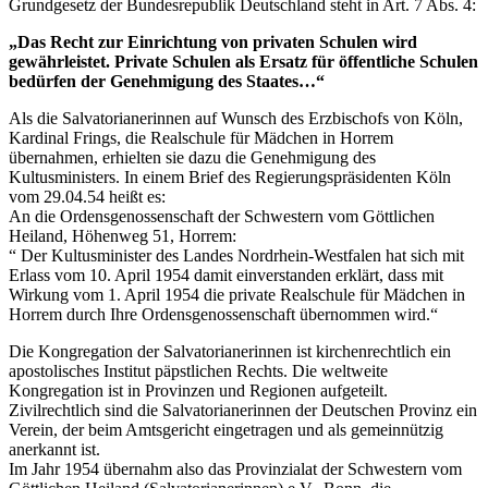
Grundgesetz der Bundesrepublik Deutschland steht in Art. 7 Abs. 4:
„Das Recht zur Einrichtung von privaten Schulen wird
gewährleistet. Private Schulen als Ersatz für öffentliche Schulen
bedürfen der Genehmigung des Staates…“
Als die Salvatorianerinnen auf Wunsch des Erzbischofs von Köln,
Kardinal Frings, die Realschule für Mädchen in Horrem
übernahmen, erhielten sie dazu die Genehmigung des
Kultusministers. In einem Brief des Regierungspräsidenten Köln
vom 29.04.54 heißt es:
An die Ordensgenossenschaft der Schwestern vom Göttlichen
Heiland, Höhenweg 51, Horrem:
“ Der Kultusminister des Landes Nordrhein-Westfalen hat sich mit
Erlass vom 10. April 1954 damit einverstanden erklärt, dass mit
Wirkung vom 1. April 1954 die private Realschule für Mädchen in
Horrem durch Ihre Ordensgenossenschaft übernommen wird.“
Die Kongregation der Salvatorianerinnen ist kirchenrechtlich ein
apostolisches Institut päpstlichen Rechts. Die weltweite
Kongregation ist in Provinzen und Regionen aufgeteilt.
Zivilrechtlich sind die Salvatorianerinnen der Deutschen Provinz ein
Verein, der beim Amtsgericht eingetragen und als gemeinnützig
anerkannt ist.
Im Jahr 1954 übernahm also das Provinzialat der Schwestern vom