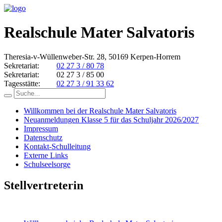
Realschule Mater Salvatoris
Theresia-v-Wüllenweber-Str. 28, 50169 Kerpen-Horrem
Sekretariat:
02 27 3 / 80 78
Sekretariat:
02 27 3 / 85 00
Tagesstätte:
02 27 3 / 91 33 62
Willkommen bei der Realschule Mater Salvatoris
Neuanmeldungen Klasse 5 für das Schuljahr 2026/2027
Impressum
Datenschutz
Kontakt-Schulleitung
Externe Links
Schulseelsorge
Stellvertreterin