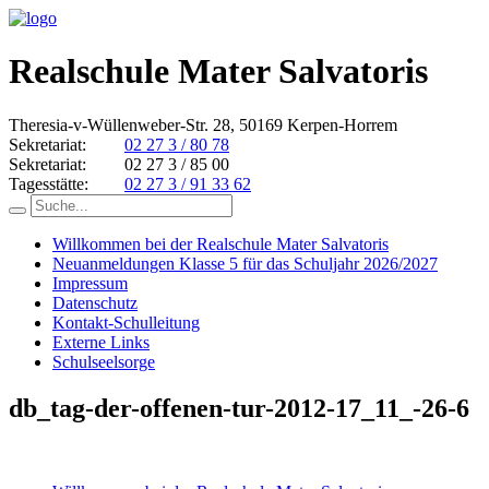
Realschule Mater Salvatoris
Theresia-v-Wüllenweber-Str. 28, 50169 Kerpen-Horrem
Sekretariat:
02 27 3 / 80 78
Sekretariat:
02 27 3 / 85 00
Tagesstätte:
02 27 3 / 91 33 62
Willkommen bei der Realschule Mater Salvatoris
Neuanmeldungen Klasse 5 für das Schuljahr 2026/2027
Impressum
Datenschutz
Kontakt-Schulleitung
Externe Links
Schulseelsorge
db_tag-der-offenen-tur-2012-17_11_-26-6