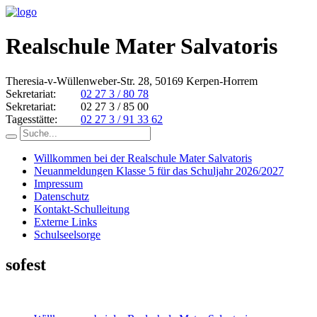
Realschule Mater Salvatoris
Theresia-v-Wüllenweber-Str. 28, 50169 Kerpen-Horrem
Sekretariat:
02 27 3 / 80 78
Sekretariat:
02 27 3 / 85 00
Tagesstätte:
02 27 3 / 91 33 62
Willkommen bei der Realschule Mater Salvatoris
Neuanmeldungen Klasse 5 für das Schuljahr 2026/2027
Impressum
Datenschutz
Kontakt-Schulleitung
Externe Links
Schulseelsorge
sofest