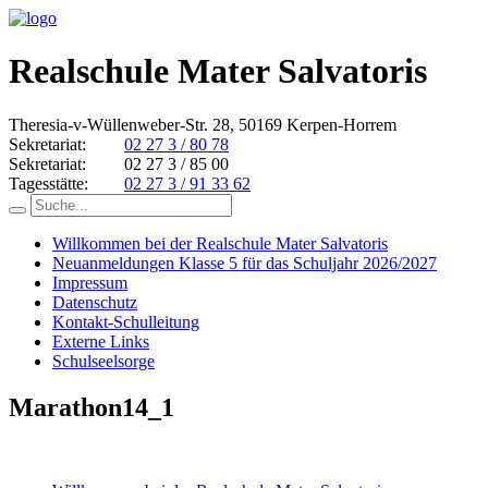
Realschule Mater Salvatoris
Theresia-v-Wüllenweber-Str. 28, 50169 Kerpen-Horrem
Sekretariat:
02 27 3 / 80 78
Sekretariat:
02 27 3 / 85 00
Tagesstätte:
02 27 3 / 91 33 62
Willkommen bei der Realschule Mater Salvatoris
Neuanmeldungen Klasse 5 für das Schuljahr 2026/2027
Impressum
Datenschutz
Kontakt-Schulleitung
Externe Links
Schulseelsorge
Marathon14_1