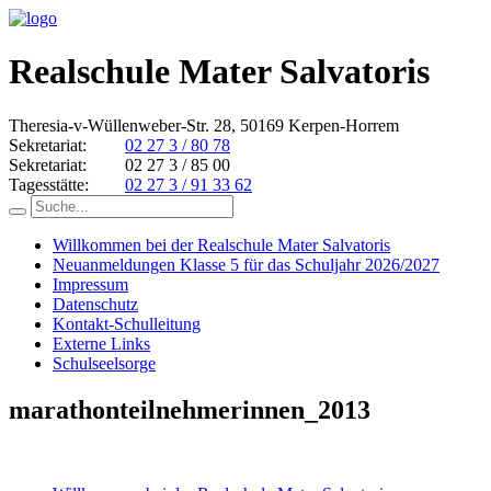
Realschule Mater Salvatoris
Theresia-v-Wüllenweber-Str. 28, 50169 Kerpen-Horrem
Sekretariat:
02 27 3 / 80 78
Sekretariat:
02 27 3 / 85 00
Tagesstätte:
02 27 3 / 91 33 62
Willkommen bei der Realschule Mater Salvatoris
Neuanmeldungen Klasse 5 für das Schuljahr 2026/2027
Impressum
Datenschutz
Kontakt-Schulleitung
Externe Links
Schulseelsorge
marathonteilnehmerinnen_2013