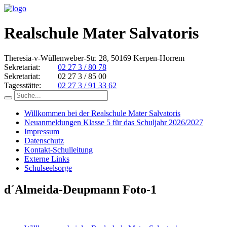
Realschule Mater Salvatoris
Theresia-v-Wüllenweber-Str. 28, 50169 Kerpen-Horrem
Sekretariat:
02 27 3 / 80 78
Sekretariat:
02 27 3 / 85 00
Tagesstätte:
02 27 3 / 91 33 62
Willkommen bei der Realschule Mater Salvatoris
Neuanmeldungen Klasse 5 für das Schuljahr 2026/2027
Impressum
Datenschutz
Kontakt-Schulleitung
Externe Links
Schulseelsorge
d´Almeida-Deupmann Foto-1