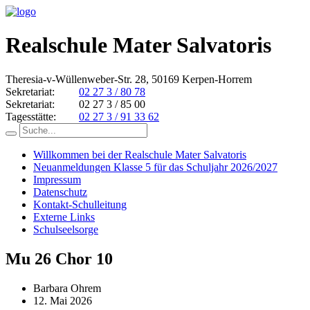
Realschule Mater Salvatoris
Theresia-v-Wüllenweber-Str. 28, 50169 Kerpen-Horrem
Sekretariat:
02 27 3 / 80 78
Sekretariat:
02 27 3 / 85 00
Tagesstätte:
02 27 3 / 91 33 62
Willkommen bei der Realschule Mater Salvatoris
Neuanmeldungen Klasse 5 für das Schuljahr 2026/2027
Impressum
Datenschutz
Kontakt-Schulleitung
Externe Links
Schulseelsorge
Mu 26 Chor 10
Barbara Ohrem
12. Mai 2026