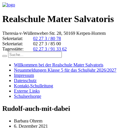
Realschule Mater Salvatoris
Theresia-v-Wüllenweber-Str. 28, 50169 Kerpen-Horrem
Sekretariat:
02 27 3 / 80 78
Sekretariat:
02 27 3 / 85 00
Tagesstätte:
02 27 3 / 91 33 62
Willkommen bei der Realschule Mater Salvatoris
Neuanmeldungen Klasse 5 für das Schuljahr 2026/2027
Impressum
Datenschutz
Kontakt-Schulleitung
Externe Links
Schulseelsorge
Rudolf-auch-mit-dabei
Barbara Ohrem
6. Dezember 2021