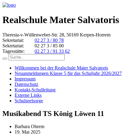
Realschule Mater Salvatoris
Theresia-v-Wüllenweber-Str. 28, 50169 Kerpen-Horrem
Sekretariat:
02 27 3 / 80 78
Sekretariat:
02 27 3 / 85 00
Tagesstätte:
02 27 3 / 91 33 62
Willkommen bei der Realschule Mater Salvatoris
Neuanmeldungen Klasse 5 für das Schuljahr 2026/2027
Impressum
Datenschutz
Kontakt-Schulleitung
Externe Links
Schulseelsorge
Musikabend TS König Löwen 11
Barbara Ohrem
19. Mai 2025