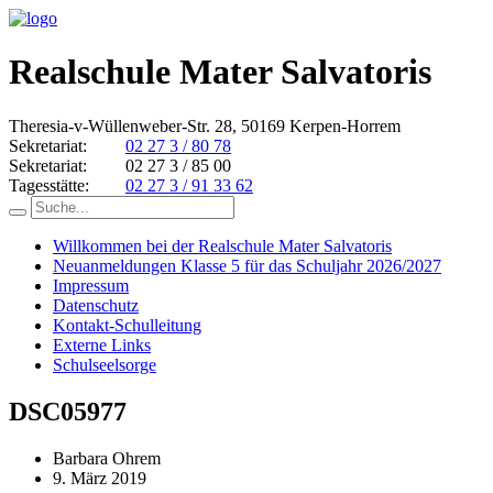
Realschule Mater Salvatoris
Theresia-v-Wüllenweber-Str. 28, 50169 Kerpen-Horrem
Sekretariat:
02 27 3 / 80 78
Sekretariat:
02 27 3 / 85 00
Tagesstätte:
02 27 3 / 91 33 62
Willkommen bei der Realschule Mater Salvatoris
Neuanmeldungen Klasse 5 für das Schuljahr 2026/2027
Impressum
Datenschutz
Kontakt-Schulleitung
Externe Links
Schulseelsorge
DSC05977
Barbara Ohrem
9. März 2019