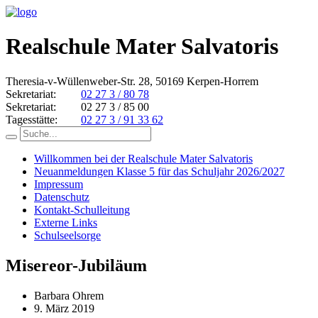
Realschule Mater Salvatoris
Theresia-v-Wüllenweber-Str. 28, 50169 Kerpen-Horrem
Sekretariat:
02 27 3 / 80 78
Sekretariat:
02 27 3 / 85 00
Tagesstätte:
02 27 3 / 91 33 62
Willkommen bei der Realschule Mater Salvatoris
Neuanmeldungen Klasse 5 für das Schuljahr 2026/2027
Impressum
Datenschutz
Kontakt-Schulleitung
Externe Links
Schulseelsorge
Misereor-Jubiläum
Barbara Ohrem
9. März 2019