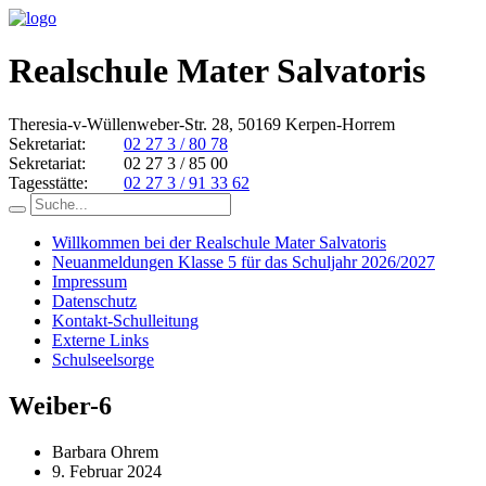
Realschule Mater Salvatoris
Theresia-v-Wüllenweber-Str. 28, 50169 Kerpen-Horrem
Sekretariat:
02 27 3 / 80 78
Sekretariat:
02 27 3 / 85 00
Tagesstätte:
02 27 3 / 91 33 62
Willkommen bei der Realschule Mater Salvatoris
Neuanmeldungen Klasse 5 für das Schuljahr 2026/2027
Impressum
Datenschutz
Kontakt-Schulleitung
Externe Links
Schulseelsorge
Weiber-6
Barbara Ohrem
9. Februar 2024