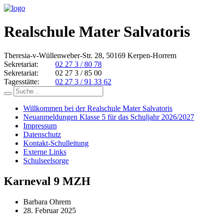
Realschule Mater Salvatoris
Theresia-v-Wüllenweber-Str. 28, 50169 Kerpen-Horrem
Sekretariat:
02 27 3 / 80 78
Sekretariat:
02 27 3 / 85 00
Tagesstätte:
02 27 3 / 91 33 62
Willkommen bei der Realschule Mater Salvatoris
Neuanmeldungen Klasse 5 für das Schuljahr 2026/2027
Impressum
Datenschutz
Kontakt-Schulleitung
Externe Links
Schulseelsorge
Karneval 9 MZH
Barbara Ohrem
28. Februar 2025