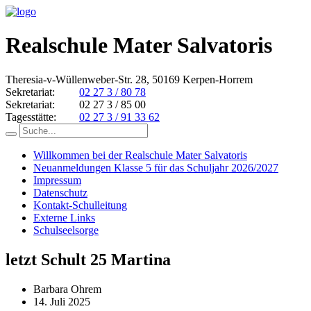
Realschule Mater Salvatoris
Theresia-v-Wüllenweber-Str. 28, 50169 Kerpen-Horrem
Sekretariat:
02 27 3 / 80 78
Sekretariat:
02 27 3 / 85 00
Tagesstätte:
02 27 3 / 91 33 62
Willkommen bei der Realschule Mater Salvatoris
Neuanmeldungen Klasse 5 für das Schuljahr 2026/2027
Impressum
Datenschutz
Kontakt-Schulleitung
Externe Links
Schulseelsorge
letzt Schult 25 Martina
Barbara Ohrem
14. Juli 2025