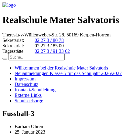
Realschule Mater Salvatoris
Theresia-v-Wüllenweber-Str. 28, 50169 Kerpen-Horrem
Sekretariat:
02 27 3 / 80 78
Sekretariat:
02 27 3 / 85 00
Tagesstätte:
02 27 3 / 91 33 62
Willkommen bei der Realschule Mater Salvatoris
Neuanmeldungen Klasse 5 für das Schuljahr 2026/2027
Impressum
Datenschutz
Kontakt-Schulleitung
Externe Links
Schulseelsorge
Fussball-3
Barbara Ohrem
25. Januar 2023