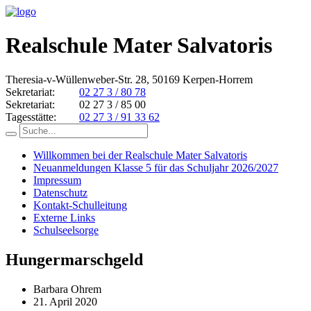
Realschule Mater Salvatoris
Theresia-v-Wüllenweber-Str. 28, 50169 Kerpen-Horrem
Sekretariat:
02 27 3 / 80 78
Sekretariat:
02 27 3 / 85 00
Tagesstätte:
02 27 3 / 91 33 62
Willkommen bei der Realschule Mater Salvatoris
Neuanmeldungen Klasse 5 für das Schuljahr 2026/2027
Impressum
Datenschutz
Kontakt-Schulleitung
Externe Links
Schulseelsorge
Hungermarschgeld
Barbara Ohrem
21. April 2020