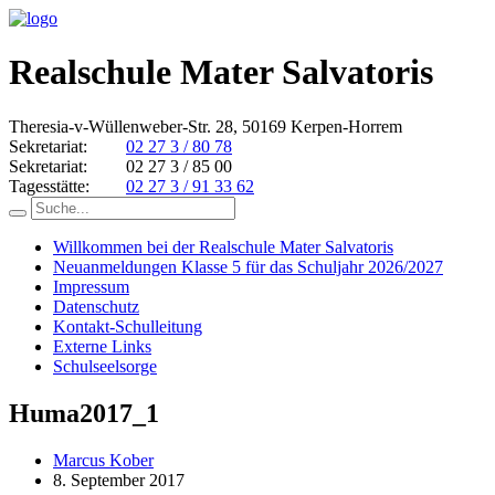
Realschule Mater Salvatoris
Theresia-v-Wüllenweber-Str. 28, 50169 Kerpen-Horrem
Sekretariat:
02 27 3 / 80 78
Sekretariat:
02 27 3 / 85 00
Tagesstätte:
02 27 3 / 91 33 62
Willkommen bei der Realschule Mater Salvatoris
Neuanmeldungen Klasse 5 für das Schuljahr 2026/2027
Impressum
Datenschutz
Kontakt-Schulleitung
Externe Links
Schulseelsorge
Huma2017_1
Marcus Kober
8. September 2017