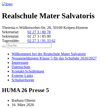
Realschule Mater Salvatoris
Theresia-v-Wüllenweber-Str. 28, 50169 Kerpen-Horrem
Sekretariat:
02 27 3 / 80 78
Sekretariat:
02 27 3 / 85 00
Tagesstätte:
02 27 3 / 91 33 62
Willkommen bei der Realschule Mater Salvatoris
Neuanmeldungen Klasse 5 für das Schuljahr 2026/2027
Impressum
Datenschutz
Kontakt-Schulleitung
Externe Links
Schulseelsorge
HUMA 26 Presse 5
Barbara Ohrem
16. März 2026