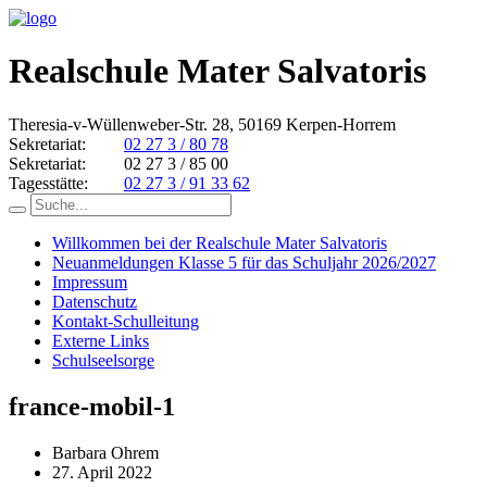
Realschule Mater Salvatoris
Theresia-v-Wüllenweber-Str. 28, 50169 Kerpen-Horrem
Sekretariat:
02 27 3 / 80 78
Sekretariat:
02 27 3 / 85 00
Tagesstätte:
02 27 3 / 91 33 62
Willkommen bei der Realschule Mater Salvatoris
Neuanmeldungen Klasse 5 für das Schuljahr 2026/2027
Impressum
Datenschutz
Kontakt-Schulleitung
Externe Links
Schulseelsorge
france-mobil-1
Barbara Ohrem
27. April 2022