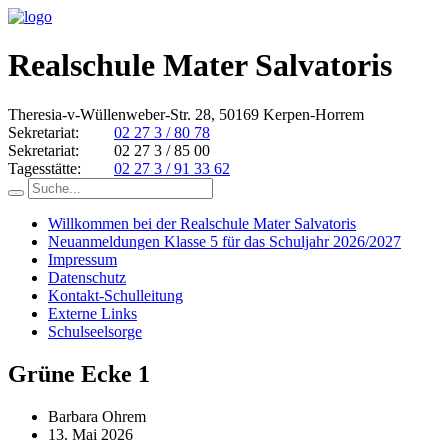
Realschule Mater Salvatoris
Theresia-v-Wüllenweber-Str. 28, 50169 Kerpen-Horrem
Sekretariat:
02 27 3 / 80 78
Sekretariat:
02 27 3 / 85 00
Tagesstätte:
02 27 3 / 91 33 62
Willkommen bei der Realschule Mater Salvatoris
Neuanmeldungen Klasse 5 für das Schuljahr 2026/2027
Impressum
Datenschutz
Kontakt-Schulleitung
Externe Links
Schulseelsorge
Grüne Ecke 1
Barbara Ohrem
13. Mai 2026