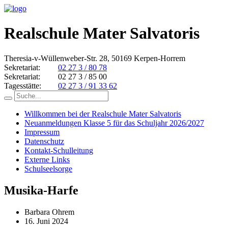
Realschule Mater Salvatoris
Theresia-v-Wüllenweber-Str. 28, 50169 Kerpen-Horrem
Sekretariat:
02 27 3 / 80 78
Sekretariat:
02 27 3 / 85 00
Tagesstätte:
02 27 3 / 91 33 62
Willkommen bei der Realschule Mater Salvatoris
Neuanmeldungen Klasse 5 für das Schuljahr 2026/2027
Impressum
Datenschutz
Kontakt-Schulleitung
Externe Links
Schulseelsorge
Musika-Harfe
Barbara Ohrem
16. Juni 2024