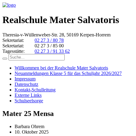
Realschule Mater Salvatoris
Theresia-v-Wüllenweber-Str. 28, 50169 Kerpen-Horrem
Sekretariat:
02 27 3 / 80 78
Sekretariat:
02 27 3 / 85 00
Tagesstätte:
02 27 3 / 91 33 62
Willkommen bei der Realschule Mater Salvatoris
Neuanmeldungen Klasse 5 für das Schuljahr 2026/2027
Impressum
Datenschutz
Kontakt-Schulleitung
Externe Links
Schulseelsorge
Mater 25 Mensa
Barbara Ohrem
10. Oktober 2025