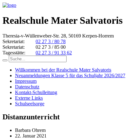
Realschule Mater Salvatoris
Theresia-v-Wüllenweber-Str. 28, 50169 Kerpen-Horrem
Sekretariat:
02 27 3 / 80 78
Sekretariat:
02 27 3 / 85 00
Tagesstätte:
02 27 3 / 91 33 62
Willkommen bei der Realschule Mater Salvatoris
Neuanmeldungen Klasse 5 für das Schuljahr 2026/2027
Impressum
Datenschutz
Kontakt-Schulleitung
Externe Links
Schulseelsorge
Distanzunterricht
Barbara Ohrem
22. Januar 2021