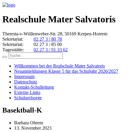
Realschule Mater Salvatoris
Theresia-v-Wüllenweber-Str. 28, 50169 Kerpen-Horrem
Sekretariat:
02 27 3 / 80 78
Sekretariat:
02 27 3 / 85 00
Tagesstätte:
02 27 3 / 91 33 62
Willkommen bei der Realschule Mater Salvatoris
Neuanmeldungen Klasse 5 für das Schuljahr 2026/2027
Impressum
Datenschutz
Kontakt-Schulleitung
Externe Links
Schulseelsorge
Basektball-K
Barbara Ohrem
13. November 2023