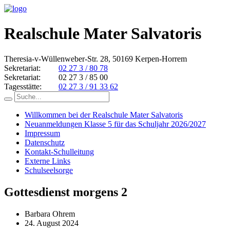
Realschule Mater Salvatoris
Theresia-v-Wüllenweber-Str. 28, 50169 Kerpen-Horrem
Sekretariat:
02 27 3 / 80 78
Sekretariat:
02 27 3 / 85 00
Tagesstätte:
02 27 3 / 91 33 62
Willkommen bei der Realschule Mater Salvatoris
Neuanmeldungen Klasse 5 für das Schuljahr 2026/2027
Impressum
Datenschutz
Kontakt-Schulleitung
Externe Links
Schulseelsorge
Gottesdienst morgens 2
Barbara Ohrem
24. August 2024