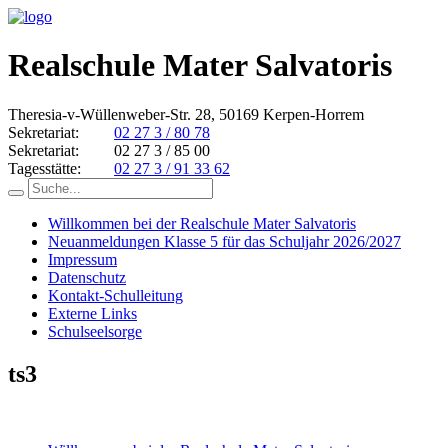
Realschule Mater Salvatoris
Theresia-v-Wüllenweber-Str. 28, 50169 Kerpen-Horrem
Sekretariat:
02 27 3 / 80 78
Sekretariat:
02 27 3 / 85 00
Tagesstätte:
02 27 3 / 91 33 62
Willkommen bei der Realschule Mater Salvatoris
Neuanmeldungen Klasse 5 für das Schuljahr 2026/2027
Impressum
Datenschutz
Kontakt-Schulleitung
Externe Links
Schulseelsorge
ts3