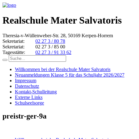
Realschule Mater Salvatoris
Theresia-v-Wüllenweber-Str. 28, 50169 Kerpen-Horrem
Sekretariat:
02 27 3 / 80 78
Sekretariat:
02 27 3 / 85 00
Tagesstätte:
02 27 3 / 91 33 62
Willkommen bei der Realschule Mater Salvatoris
Neuanmeldungen Klasse 5 für das Schuljahr 2026/2027
Impressum
Datenschutz
Kontakt-Schulleitung
Externe Links
Schulseelsorge
preistr-ger-9a