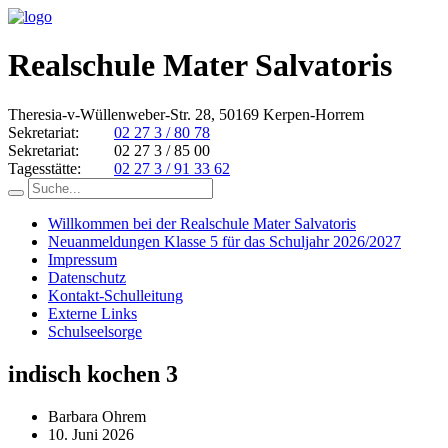
Realschule Mater Salvatoris
Theresia-v-Wüllenweber-Str. 28, 50169 Kerpen-Horrem
Sekretariat:
02 27 3 / 80 78
Sekretariat:
02 27 3 / 85 00
Tagesstätte:
02 27 3 / 91 33 62
Willkommen bei der Realschule Mater Salvatoris
Neuanmeldungen Klasse 5 für das Schuljahr 2026/2027
Impressum
Datenschutz
Kontakt-Schulleitung
Externe Links
Schulseelsorge
indisch kochen 3
Barbara Ohrem
10. Juni 2026