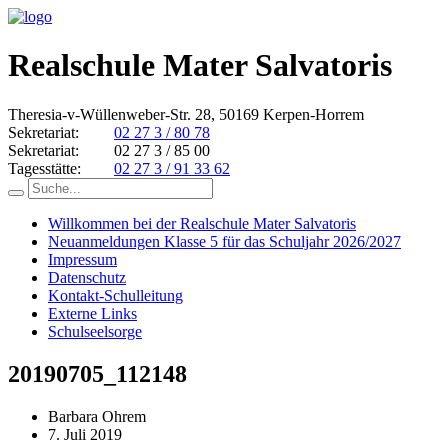
Realschule Mater Salvatoris
Theresia-v-Wüllenweber-Str. 28, 50169 Kerpen-Horrem
Sekretariat:
02 27 3 / 80 78
Sekretariat:
02 27 3 / 85 00
Tagesstätte:
02 27 3 / 91 33 62
Willkommen bei der Realschule Mater Salvatoris
Neuanmeldungen Klasse 5 für das Schuljahr 2026/2027
Impressum
Datenschutz
Kontakt-Schulleitung
Externe Links
Schulseelsorge
20190705_112148
Barbara Ohrem
7. Juli 2019