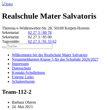
Realschule Mater Salvatoris
Theresia-v-Wüllenweber-Str. 28, 50169 Kerpen-Horrem
Sekretariat:
02 27 3 / 80 78
Sekretariat:
02 27 3 / 85 00
Tagesstätte:
02 27 3 / 91 33 62
Willkommen bei der Realschule Mater Salvatoris
Neuanmeldungen Klasse 5 für das Schuljahr 2026/2027
Impressum
Datenschutz
Kontakt-Schulleitung
Externe Links
Schulseelsorge
Team-112-2
Barbara Ohrem
24. Mai 2023