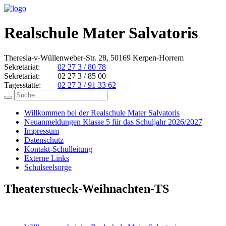
Realschule Mater Salvatoris
Theresia-v-Wüllenweber-Str. 28, 50169 Kerpen-Horrem
Sekretariat:
02 27 3 / 80 78
Sekretariat:
02 27 3 / 85 00
Tagesstätte:
02 27 3 / 91 33 62
Willkommen bei der Realschule Mater Salvatoris
Neuanmeldungen Klasse 5 für das Schuljahr 2026/2027
Impressum
Datenschutz
Kontakt-Schulleitung
Externe Links
Schulseelsorge
Theaterstueck-Weihnachten-TS