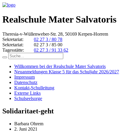
Realschule Mater Salvatoris
Theresia-v-Wüllenweber-Str. 28, 50169 Kerpen-Horrem
Sekretariat:
02 27 3 / 80 78
Sekretariat:
02 27 3 / 85 00
Tagesstätte:
02 27 3 / 91 33 62
Willkommen bei der Realschule Mater Salvatoris
Neuanmeldungen Klasse 5 für das Schuljahr 2026/2027
Impressum
Datenschutz
Kontakt-Schulleitung
Externe Links
Schulseelsorge
Solidaritaet-geht
Barbara Ohrem
2. Juni 2021