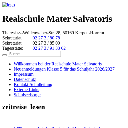
Realschule Mater Salvatoris
Theresia-v-Wüllenweber-Str. 28, 50169 Kerpen-Horrem
Sekretariat:
02 27 3 / 80 78
Sekretariat:
02 27 3 / 85 00
Tagesstätte:
02 27 3 / 91 33 62
Willkommen bei der Realschule Mater Salvatoris
Neuanmeldungen Klasse 5 für das Schuljahr 2026/2027
Impressum
Datenschutz
Kontakt-Schulleitung
Externe Links
Schulseelsorge
zeitreise_lesen