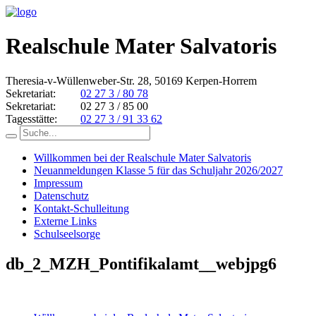
Realschule Mater Salvatoris
Theresia-v-Wüllenweber-Str. 28, 50169 Kerpen-Horrem
Sekretariat:
02 27 3 / 80 78
Sekretariat:
02 27 3 / 85 00
Tagesstätte:
02 27 3 / 91 33 62
Willkommen bei der Realschule Mater Salvatoris
Neuanmeldungen Klasse 5 für das Schuljahr 2026/2027
Impressum
Datenschutz
Kontakt-Schulleitung
Externe Links
Schulseelsorge
db_2_MZH_Pontifikalamt__webjpg6