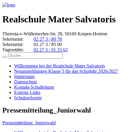
Realschule Mater Salvatoris
Theresia-v-Wüllenweber-Str. 28, 50169 Kerpen-Horrem
Sekretariat:
02 27 3 / 80 78
Sekretariat:
02 27 3 / 85 00
Tagesstätte:
02 27 3 / 91 33 62
Willkommen bei der Realschule Mater Salvatoris
Neuanmeldungen Klasse 5 für das Schuljahr 2026/2027
Impressum
Datenschutz
Kontakt-Schulleitung
Externe Links
Schulseelsorge
Pressemitteilung_Juniorwahl
Pressemitteilung_Juniorwahl